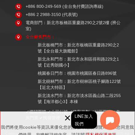
+886 800-249-569
(全台免付費諮詢專線)
+886 2 2988-3150
(代表號)
電商部門：新北市板橋區重慶路290之2號2樓 (辨公
室)
全台銷售門市：
新北板橋門市：新北市板橋區重慶路290之2
號【全台最大旗艦館】
新北永和門市：新北市永和區得和路229之1
號【近秀朗國小】
桃園春日門市：桃園市桃園區春日路896號
新北樹林門市：新北市樹林區桃子腳路122號
【近北大特區】
新北淡水門市：新北市淡水區義山路二段255
號【海洋都心3】本棟
✔機關團體 ✔公司行號 ✔建案規劃 ✔社區團購 ✔套
×
LINE加入
房門禁 ✔民宿管理
我們
我們將使用cookie等資訊來優化您的體驗，繼續瀏覽即表示您同意我
Copyright © K組長電子鎖 (鉅戶數位科技有限公司 統編：83521857) All
們使用。欲瞭解詳細內容，請詳閱
隱私權保護政策