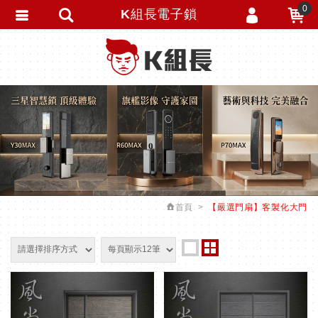
0
K組長電子鎖
會員登入
繁體中文
會員註冊
忘記密碼
訂單查詢
追蹤清單
匯款通知
首頁
【嚴選門扇】客製化大門