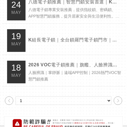
八德電子鎖推薦｜智慧門鎖安裝首選｜K組長電子鎖
24
隨著新竹科技產業發展與竹北新成屋快速增加，越來
八德電子鎖專業安裝推薦，提供指紋鎖、密碼鎖、
越多科技業家庭、雙薪家...
MAY
APP智慧門鎖服務，提升居家安全與生活便利性。K
組長電子鎖擁有專業安裝團隊與多間門市據點，打造
安心智慧生活。
19
K組長電子鎖｜全台鎖羅門電子鎖門市｜打造專業智慧門鎖連鎖品牌
MAY
2026 VOC電子鎖推薦｜旗艦、人臉辨識、入門款完整評比
18
人臉辨識｜掌靜脈｜遠端APP控制｜2026熱門VOC智
MAY
慧門鎖推薦