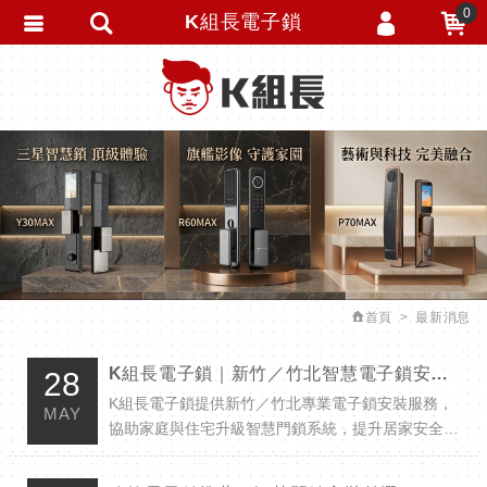
0
K組長電子鎖
會員登入
繁體中文
會員註冊
忘記密碼
訂單查詢
追蹤清單
匯款通知
首頁
最新消息
K組長電子鎖｜新竹／竹北智慧電子鎖安裝推薦・居家安全升級首選
28
K組長電子鎖提供新竹／竹北專業電子鎖安裝服務，
MAY
協助家庭與住宅升級智慧門鎖系統，提升居家安全與
生活便利性。