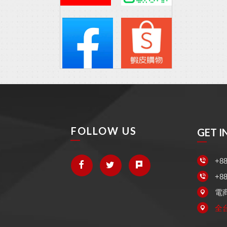
GET I
+88
+88
電
全