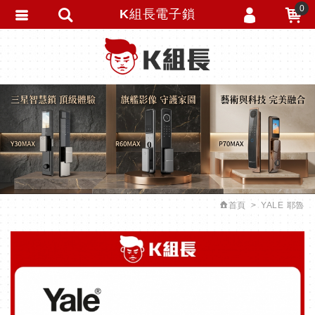
0
K組長電子鎖
會員登入
繁體中文
會員註冊
忘記密碼
訂單查詢
追蹤清單
匯款通知
首頁
YALE 耶魯