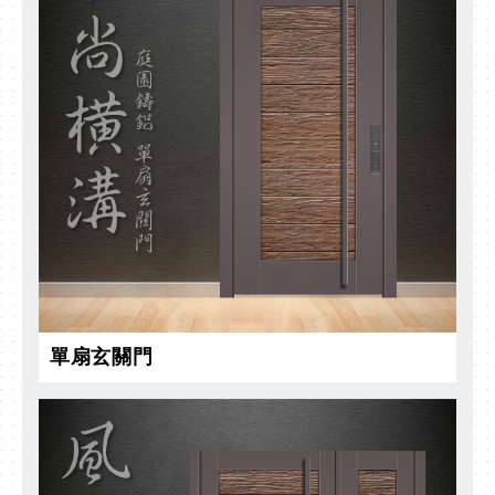
單扇玄關門