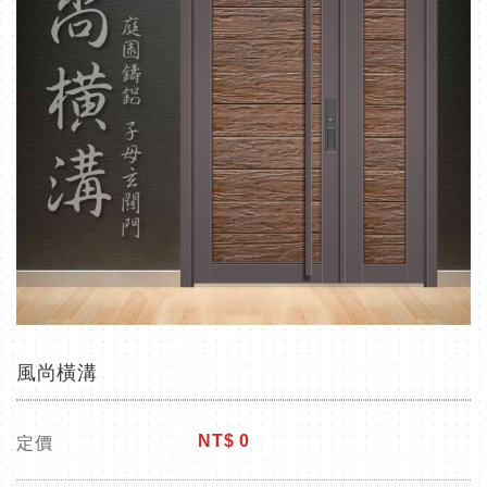
風尚橫溝
NT$
0
定價