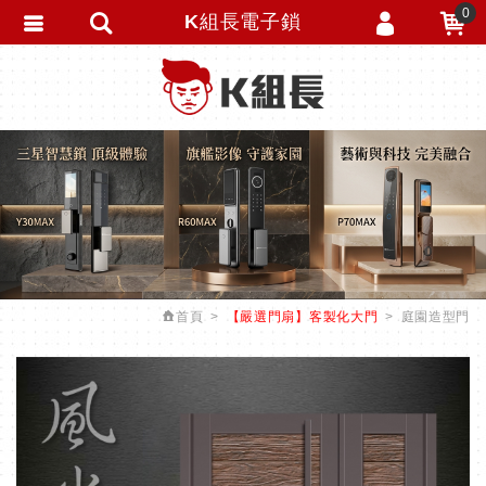
0
K組長電子鎖
會員登入
繁體中文
會員註冊
忘記密碼
訂單查詢
追蹤清單
匯款通知
首頁
【嚴選門扇】客製化大門
庭園造型門