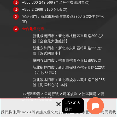
+886 800-249-569
(全台免付費諮詢專線)
+886 2 2988-3150
(代表號)
電商部門：新北市板橋區重慶路290之2號2樓 (辨公
室)
全台銷售門市：
新北板橋門市：新北市板橋區重慶路290之2
號【全台最大旗艦館】
新北永和門市：新北市永和區得和路229之1
號【近秀朗國小】
桃園春日門市：桃園市桃園區春日路896號
新北樹林門市：新北市樹林區桃子腳路122號
【近北大特區】
新北淡水門市：新北市淡水區義山路二段255
號【海洋都心3】本棟
✔機關團體 ✔公司行號 ✔建案規劃 ✔社區團購 ✔套
房門禁 ✔民宿管理
×
LINE加入
我們
我們將使用cookie等資訊來優化您的體驗，繼續瀏覽即表示您同意我
Copyright © K組長電子鎖 (鉅戶數位科技有限公司 統編：83521857) All