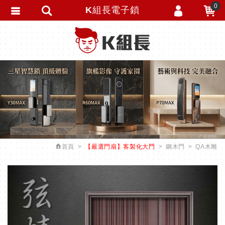
0
K組長電子鎖
會員登入
繁體中文
會員註冊
忘記密碼
訂單查詢
追蹤清單
匯款通知
首頁
【嚴選門扇】客製化大門
鋼木門
QA木雕