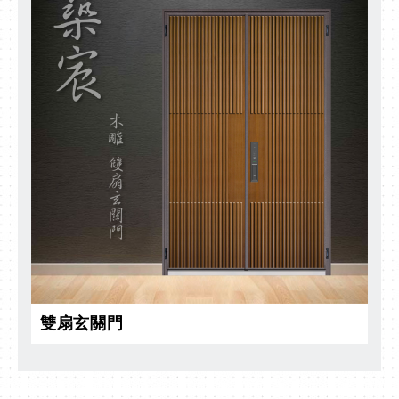
雙扇玄關門