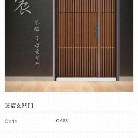
築宸玄關門
QA63
Code