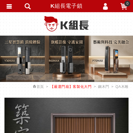
0
K組長電子鎖
會員登入
繁體中文
會員註冊
忘記密碼
訂單查詢
追蹤清單
匯款通知
首頁
【嚴選門扇】客製化大門
鋼木門
QA木雕