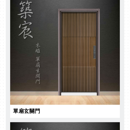
單扇玄關門