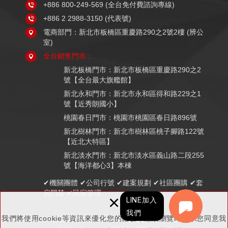
+886 800-249-569
(全台免付費諮詢專線)
+886 2 2988-3150
(代表號)
電商部門：新北市板橋區重慶路290之2號2樓 (辨公
室)
全台銷售門市：
新北板橋門市：新北市板橋區重慶路290之2
號【全台最大旗艦館】
新北永和門市：新北市永和區得和路229之1
號【近秀朗國小】
桃園春日門市：桃園市桃園區春日路896號
新北樹林門市：新北市樹林區桃子腳路122號
【近北大特區】
新北淡水門市：新北市淡水區義山路二段255
號【海洋都心3】本棟
✔機關團體 ✔公司行號 ✔建案規劃 ✔社區團購 ✔套
房門禁 ✔民宿管理
×
LINE加入
我們
我們將使用cookie等資訊來優化您的體驗，繼續瀏覽即表示您同意我
Copyright © K組長電子鎖 (鉅戶數位科技有限公司 統編：83521857) All