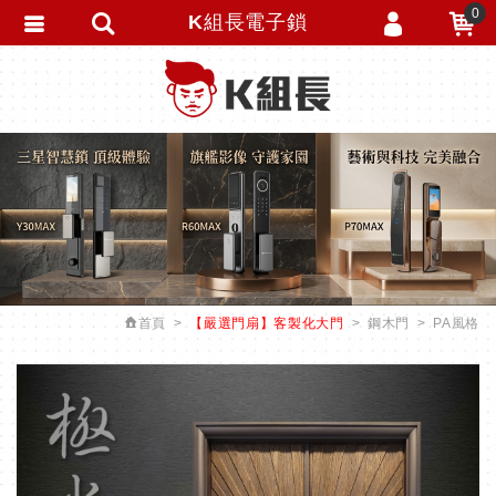
0
K組長電子鎖
會員登入
繁體中文
會員註冊
忘記密碼
訂單查詢
追蹤清單
匯款通知
首頁
【嚴選門扇】客製化大門
鋼木門
PA風格