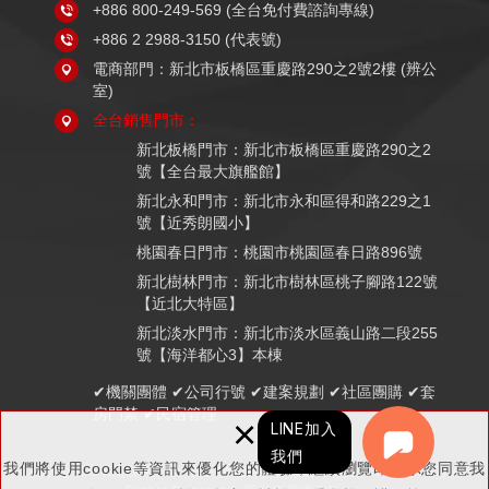
+886 800-249-569
(全台免付費諮詢專線)
+886 2 2988-3150
(代表號)
電商部門：新北市板橋區重慶路290之2號2樓 (辨公
室)
全台銷售門市：
新北板橋門市：新北市板橋區重慶路290之2
號【全台最大旗艦館】
新北永和門市：新北市永和區得和路229之1
號【近秀朗國小】
桃園春日門市：桃園市桃園區春日路896號
新北樹林門市：新北市樹林區桃子腳路122號
【近北大特區】
新北淡水門市：新北市淡水區義山路二段255
號【海洋都心3】本棟
✔機關團體 ✔公司行號 ✔建案規劃 ✔社區團購 ✔套
房門禁 ✔民宿管理
×
LINE加入
我們
我們將使用cookie等資訊來優化您的體驗，繼續瀏覽即表示您同意我
Copyright © K組長電子鎖 (鉅戶數位科技有限公司 統編：83521857) All