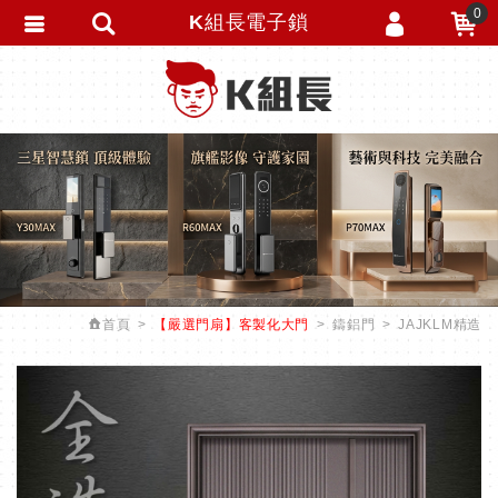
0
K組長電子鎖
會員登入
繁體中文
會員註冊
忘記密碼
訂單查詢
追蹤清單
匯款通知
首頁
【嚴選門扇】客製化大門
鑄鋁門
JAJKLM精造