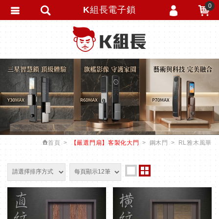
0
K組長電子鎖
會員登入
繁體中文
會員註冊
忘記密碼
訂單查詢
追蹤清單
匯款通知
首頁
【嚴選門扇】客製化大門
鋼木門
RL雅木風華